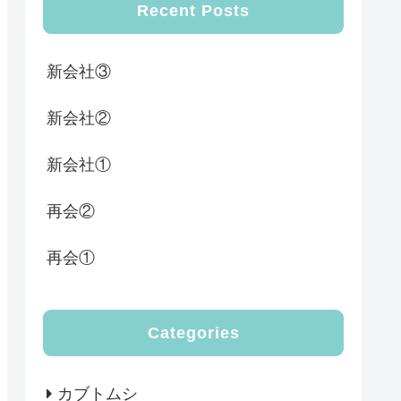
Recent Posts
新会社③
新会社②
新会社①
再会②
再会①
Categories
カブトムシ