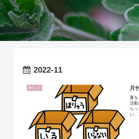
2022-11
片
家のこと
夏を
活動
らっ
い、