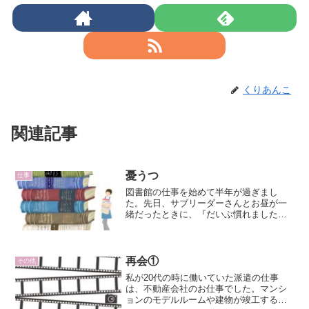
くりあんこ
関連記事
憂うつ
仕事
図書館の仕事を始めて半年が過ぎまし
た。先日、サブリーダーさんとお昼が一
緒だったときに、『だいぶ慣れました
か？』と聞かれたので、『はい』と答え
たものの、シフトを調整して、週２回ほ
どの勤務ですと、覚えていたことも、ポ
ッと抜けてしまっていることが...
再会①
その他
私が20代の時に働いていた派遣の仕事
は、不動産会社のお仕事でした。マンシ
ョンのモデルルームや建物が竣工すると