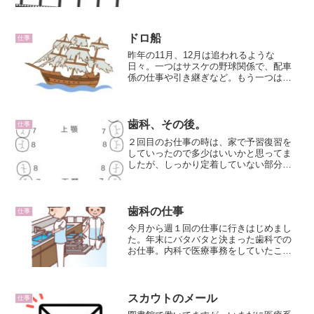
きに写真撮影に行き、撮った写真をアル
バムにして保存する仕事をしていまし
た。私が働いていた資料室には、建物物
件のアルバムが何百冊と並び...
ドロ船
仕事
昨年の11月、12月は追われるような
日々。一つはサスケの野球関係で、配車
係の仕事や引き継ぎなど。もう一つは、
図書館の仕事が今年の4月から新会社に切
り替わるため、昨年11月は新会社の会社
説明会があり、12月は面接を受け、月末
に採用の通知をいた...
歯科、その後。
仕事
２回目のお仕事の時は、家で予習復習を
していったので多少はいいかと思ってま
したが、しっかり定着していない部分も
あり、『教えたよね！？』と言われてし
まうありさま。人数が少ない職場で、人
手が足りないから仕方ないのでしょう
が、常にバタバタ。教えても...
歯科の仕事
仕事
今月から週１回の仕事に行きはじめまし
た。年末にバタバタと決まった歯科での
お仕事。内科で医療事務をしていたこと
があったので、歯科でも同じイメージで
したが…。初日、いきなり面食らいまし
た(゜ロ゜;器具の多さ、聞いたことのない
名前ばかり。次から次...
スカウトのメール
仕事