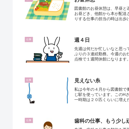
図書館のお昼休憩は、早昼と
お昼どき、他館から本が配送
りする仕事の担当の時は出歩け
週４日
仕事
先週は何だか忙しいなと思っ
ぶりの３連続勤務。今週のお
点検で１週間休館になります。
見えない糸
仕事
私は今年の４月から図書館で
じ駅を使っています。このH
一時期は２０匹くらいに増えた
歯科の仕事、もう少し
仕事