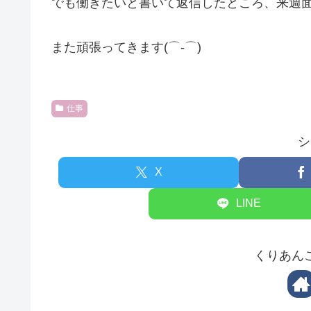
でも働きたいと書いて返信したところ、来週
また頑張ってきます(⌒‐⌒)
仕事
シ
X
LINE
くりあん