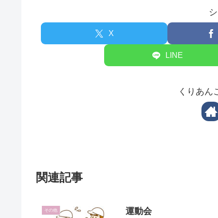
シ
X
LINE
くりあん
関連記事
運動会
その他