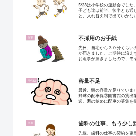
5/28は小学校の運動会でし
子ども達は前半、後半とも通
と、入れ替え制で出ていかない
不採用のお手紙
仕事
先日、自宅から３０分くらい
が届きました。ご期待に沿えず
お返事が届きましたので、モヤ
容量不足
その他
最近、頭の容量が足りていま
野球の配車係②図書館の貸出
週、週の始めに配車の募集を掛
歯科の仕事、もう少し
仕事
先週、歯科の仕事の契約を更