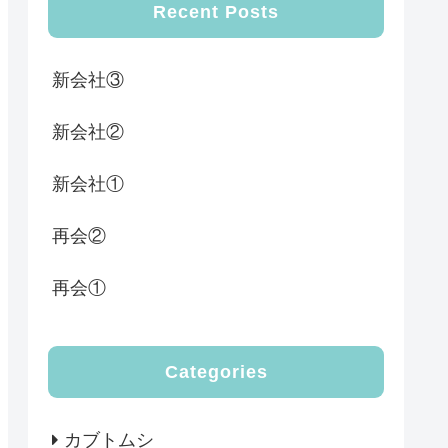
Recent Posts
新会社③
新会社②
新会社①
再会②
再会①
Categories
カブトムシ