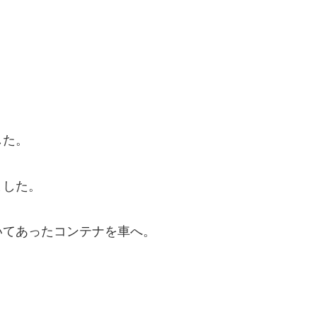
、
した。
ました。
いてあったコンテナを車へ。