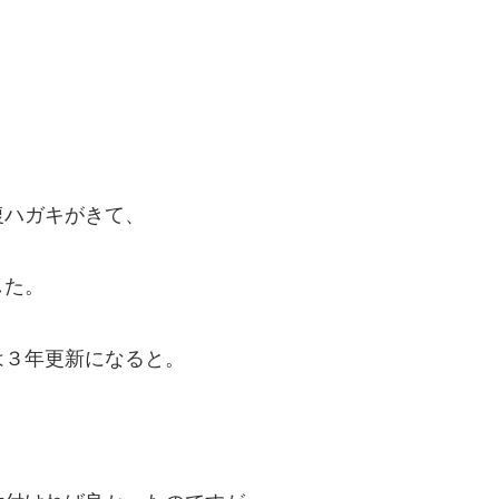
復ハガキがきて、
した。
は３年更新になると。