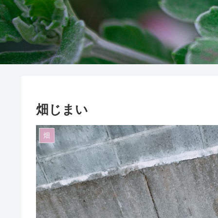
畑じまい
畑