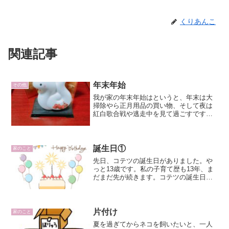
くりあんこ
関連記事
年末年始
その他
我が家の年末年始はというと、年末は大
掃除やら正月用品の買い物、そして夜は
紅白歌合戦や逃走中を見て過ごすです。
ただ、今年は逃走中を見ることをすっか
り忘れていて、サスケは悔しがっていま
した。昨晩の話（12/31)、コテツはやた
らと自分の部屋にこ...
誕生日①
家のこと
先日、コテツの誕生日がありました。や
っと13歳です。私の子育て歴も13年、ま
だまだ先が続きます。コテツの誕生日の
日、サスケの野球も、私の図書館もお休
みにしました。ゆっくり家で、食事やら
ケーキやら…と想像していましたが、コ
テツと夫は、家族でど...
片付け
家のこと
夏を過ぎてからネコを飼いたいと、一人