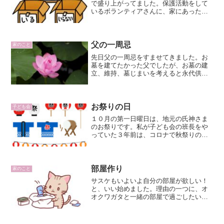
で盛り上がってました。保護活動をして
いるボランティアさんに、家にあったキ
ャットフードをもらって欲しくて9月に電
話をして、子猫の写真をメールで送って
もらい、あーでもない、こーでもないと
名前を考えていました。...
父の一周忌
家のこと
先日父の一周忌をすませてきました。お
墓を建てたかった父でしたが、お墓の建
立、維持、墓じまいを考えると永代供養
墓を選んでしまって本当に良かったの
か。お墓のことは正直、まだ先と思って
いましたが、自分の親が亡くなり急に身
近になりました。
お祭りの日
子ども会
１０月の第一日曜日は、地元の氏神さま
のお祭りです。私が子ども会の班長をや
っていた３年前は、コロナで秋祭りの開
催は見送られました。昨年から少しずつ
再開し、私も元班長として昨年はお手伝
いをしてきました。サスケは子ども会に
入っています。コロナ前、...
部屋作り
家のこと
サスケもいよいよ自分の部屋が欲しい！
と、いい始めました。理由の一つに、オ
オクワガタと一緒の部屋で過ごしたいの
だとか。本来コテツの部屋になるはずだ
ったところは、現在は荷物部屋。片付け
ないといけないと分かっていますが、ど