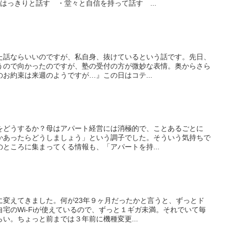
はっきりと話す ・堂々と自信を持って話す ...
た話ならいいのですが、私自身、抜けているという話です。先日、
うので向かったのですが、塾の受付の方が微妙な表情。奥からさら
お約束は来週のようですが…』この日はコテ...
をどうするか？母はアパート経営には消極的で、ことあるごとに
かあったらどうしましょう」という調子でした。そういう気持ちで
ところに集まってくる情報も、「アパートを持...
に変えてきました。何が23年９ヶ月だったかと言うと、ずっとド
宅のWi-Fiが使えているので、ずっと１ギガ未満。それでいて毎
い。ちょっと前までは３年前に機種変更...