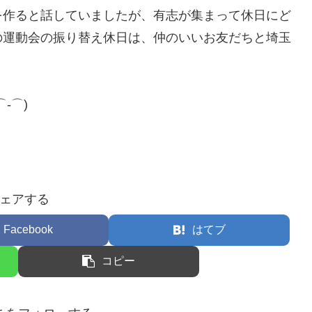
を作ると話していましたが、有志が集まって休日にど
の運動会の振り替え休日は、仲のいいお友だちと埼玉
。
‐⌒)
ェアする
Facebook
はてブ
コピー