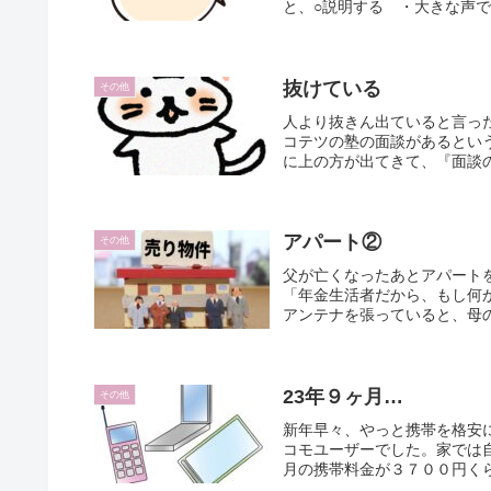
と、○説明する ・大きな声で
抜けている
その他
人より抜きん出ていると言っ
コテツの塾の面談があるとい
に上の方が出てきて、『面談の
アパート②
その他
父が亡くなったあとアパート
「年金生活者だから、もし何
アンテナを張っていると、母の
23年９ヶ月…
その他
新年早々、やっと携帯を格安
コモユーザーでした。家では自
月の携帯料金が３７００円くら