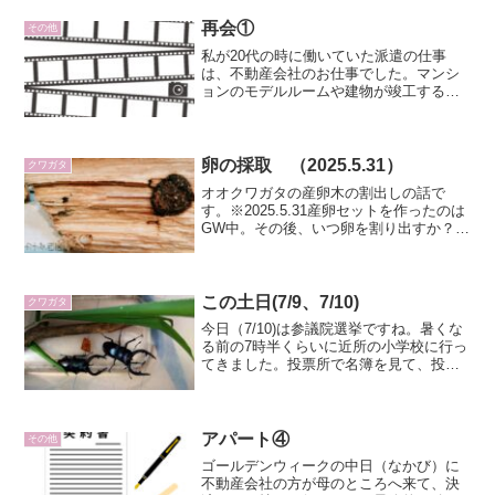
めに配車の募集を掛けて、週の半ばに配
車を組んだものをチーム...
再会①
その他
私が20代の時に働いていた派遣の仕事
は、不動産会社のお仕事でした。マンシ
ョンのモデルルームや建物が竣工すると
きに写真撮影に行き、撮った写真をアル
バムにして保存する仕事をしていまし
た。私が働いていた資料室には、建物物
件のアルバムが何百冊と並び...
卵の採取 （2025.5.31）
クワガタ
オオクワガタの産卵木の割出しの話で
す。※2025.5.31産卵セットを作ったのは
GW中。その後、いつ卵を割り出すか？本
当に卵を産んでくれているのか？気にな
って仕方ないサスケ。平日は友だちとの
遊び、塾、ピアノ、土日は野球と毎日が
忙しいです。5...
この土日(7/9、7/10)
クワガタ
今日（7/10)は参議院選挙ですね。暑くな
る前の7時半くらいに近所の小学校に行っ
てきました。投票所で名簿を見て、投票
用紙を手渡してくれたり、投票箱の前に
座っている方々、選挙立会人というので
しょうか。町内会の役員をやっている方
達が選挙立会人と...
アパート④
その他
ゴールデンウィークの中日（なかび）に
不動産会社の方が母のところへ来て、決