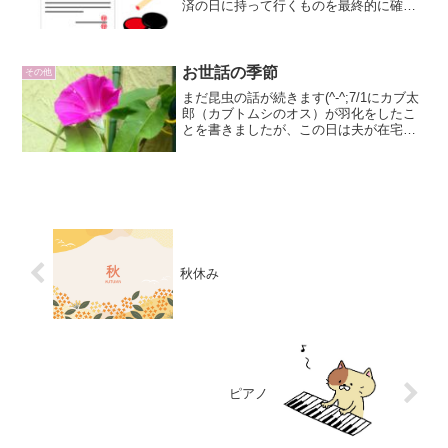
済の日に持って行くものを最終的に確認
をしてもらいました。ゴールデンウィー
クが明けてすぐ、決済の当日はまずは銀
行に行って窓口で仲介手数料を下ろさな
いといけませんでした。1...
お世話の季節
その他
まだ昆虫の話が続きます(^-^;7/1にカブ太
郎（カブトムシのオス）が羽化をしたこ
とを書きましたが、この日は夫が在宅勤
務でしたので、サスケと夫は夕飯を食べ
たあと19時半過ぎに近所の緑地まで虫と
りに行って、ノコギリクワガタのオスを
２匹とってき...
秋休み
ピアノ