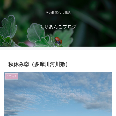
その日暮らし日記
くりあんこブログ
秋休み②（多摩川河川敷）
クワガタ