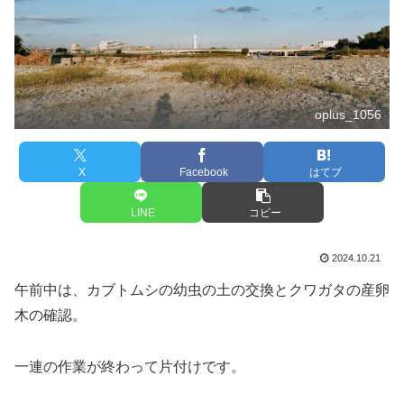
oplus_1056
X
Facebook
はてブ
LINE
コピー
2024.10.21
午前中は、カブトムシの幼虫の土の交換とクワガタの産卵
木の確認。
一連の作業が終わって片付けです。