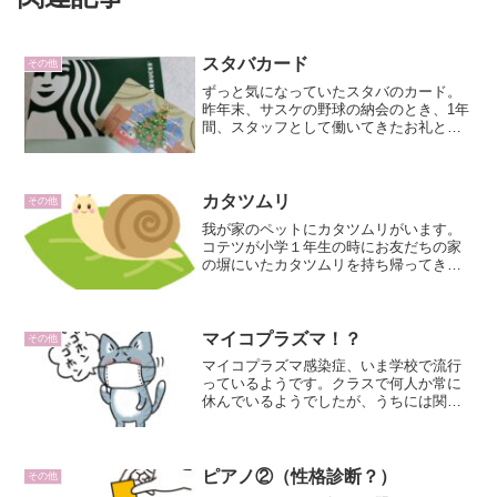
スタバカード
その他
ずっと気になっていたスタバのカード。
昨年末、サスケの野球の納会のとき、1年
間、スタッフとして働いてきたお礼とし
て、野球チームからスタバカードをもら
ってました。母のスタッフさんのお礼
は、スタバカードと決まっていたので、
例年通り私もいただきまし...
カタツムリ
その他
我が家のペットにカタツムリがいます。
コテツが小学１年生の時にお友だちの家
の塀にいたカタツムリを持ち帰ってきま
した。コテツは生き物には興味がなく、
むしろ嫌いというタイプ。コテツの遊び
に一緒について行ったサスケが飼いたが
り、以来４年間飼っていま...
マイコプラズマ！？
その他
マイコプラズマ感染症、いま学校で流行
っているようです。クラスで何人か常に
休んでいるようでしたが、うちには関係
ないと、他人事に思っていました。コテ
ツは９月末あたりから、ずっと風邪をひ
いた状態。だんだん咳がひどくなってい
ました。小さい時から、風...
ピアノ②（性格診断？）
その他