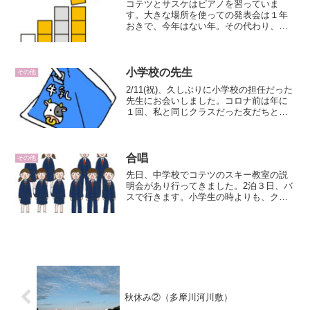
コテツとサスケはピアノを習っていま
す。大きな場所を使っての発表会は１年
おきで、今年はない年。その代わり、先
日ピアノ教室でサスケの弾いているとこ
ろを見てきました。教室での見学の他
に、ピアノの先生から『ミュージックブ
レイン』という、脳の使用の傾...
小学校の先生
その他
2/11(祝)、久しぶりに小学校の担任だった
先生にお会いしました。コロナ前は年に
１回、私と同じクラスだった友だちと３
人でお会いしていました。先生は、小学
５、６年生の時の担任。小学５年生と言
えば１１才、かれこれ４０年前の話。先
生が自己紹介され...
合唱
その他
先日、中学校でコテツのスキー教室の説
明会があり行ってきました。2泊３日、バ
スで行きます。小学生の時よりも、クラ
ス以外のお友だちがいて今のコテツは安
心です。コテツは部活動に入り、その他
に最近は学校の合唱クラブにも入りまし
た。合唱クラブは有志で...
秋休み②（多摩川河川敷）