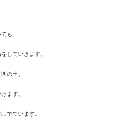
いても、
備をしていきます。
１匹の土。
分けます。
沢山でています。